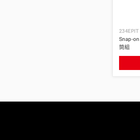
美國藍點 Blue-Point
234EPIT
Snap-o
筒組