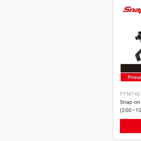
PTM740
Snap-o
(200–1