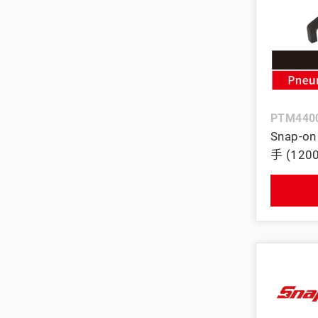
PTM440
Snap-o
手 (120