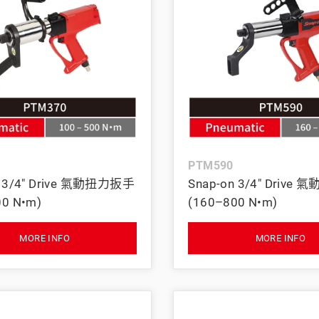
PTM590
n 3/4" Drive 氣動扭力扳手
Snap-on 3/4" Driv
00 N•m)
(160–800 N•m)
MORE INFO
MORE INFO