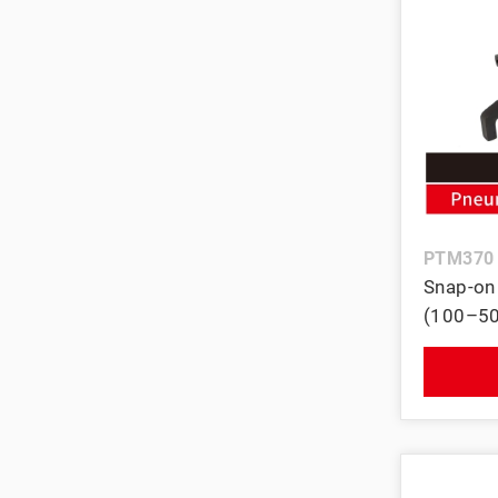
PTM370
Snap-o
(100–5