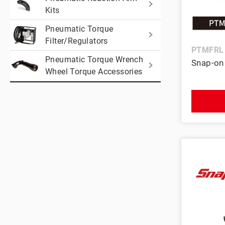
Kits
美國藍點 Blue-Point
Pneumatic Torque
Filter/Regulators
PTMFRL
Pneumatic Torque Wrench
Snap-
Wheel Torque Accessories