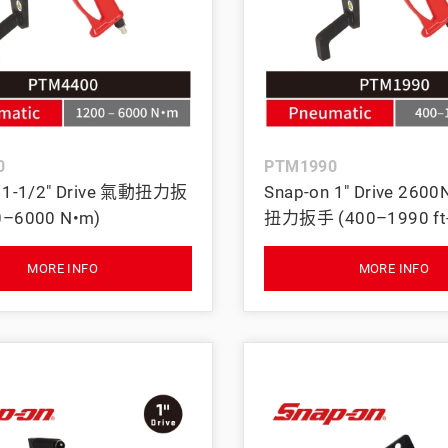
0
PTM1990
n 1-1/2" Drive 氣動扭力扳
Snap-on 1" Drive 26
0–6000 N•m)
扭力扳手 (400–1990 ft-
MORE INFO
MORE INFO