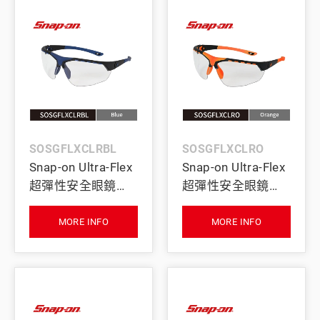
SOSGFLXCLRBL
SOSGFLXCLRO
Snap-on Ultra-Flex
Snap-on Ultra-Flex
超彈性安全眼鏡
超彈性安全眼鏡
(藍)
(橘)
MORE INFO
MORE INFO