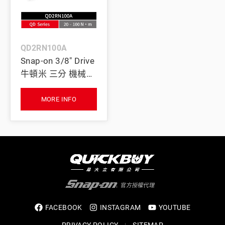
QD2RN100A
Snap-on 3/8" Drive
牛頓米 三分 機械扭
力扳手 (20–100
N•m)
MORE INFO
FACEBOOK
INSTAGRAM
YOUTUBE