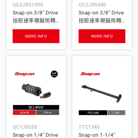
QC2JRS1000
QC2JRS400
Snap-on 3/8" Drive
Snap-on 3/8" Drive
扭矩速率模擬用轉
扭矩速率模擬用轉
接器 (1000 in-lb)
接器 (400 in-lb)
MORE INFO
MORE INFO
QC1JRS50
TTC1540
Snap-on 1/4" Drive
Snap-on 1-1/4"