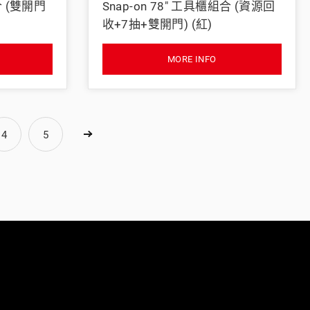
合 (雙開門
Snap-on 78" 工具櫃組合 (資源回
收+7抽+雙開門) (紅)
MORE INFO
4
5