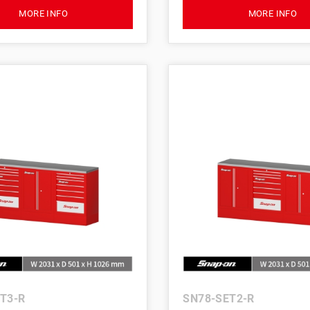
MORE INFO
MORE INFO
T3-R
SN78-SET2-R