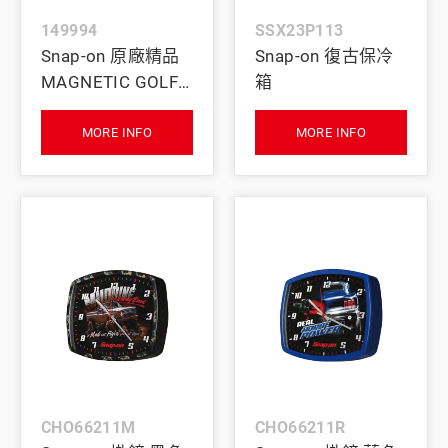
149994
SSX23P113
Snap-on 原廠精品
Snap-on 復古保冷
MAGNETIC GOLF
箱
DIVOT
MORE INFO
MORE INFO
CHO66211M
CHO66211R