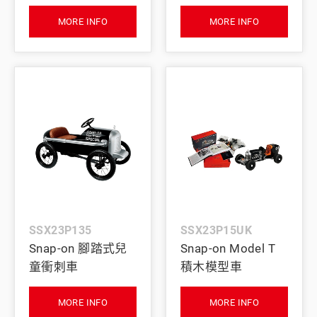
MORE INFO
MORE INFO
SSX23P135
SSX23P15UK
Snap-on 腳踏式兒
Snap-on Model T
童衝刺車
積木模型車
MORE INFO
MORE INFO