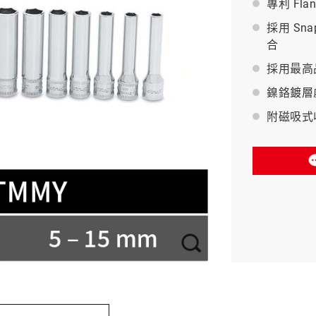
專利 Fl
採用 Sna
BAHCO 瑞典魚牌
合
採用最高
鎳鉻鍍層
附磁吸式