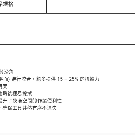
品規格
滑與滑角
面 (平面) 進行咬合，能多提供 15 – 25% 的扭轉力
用度
油垢後極易擦拭
，更提升了狹窄空間的作業便利性
，確保工具井然有序不遺失