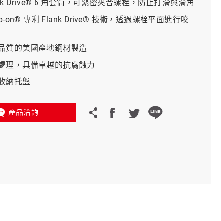
ank Drive® 6 角套筒，可緊密夾合螺栓，防止打滑與滑角
p-on® 專利 Flank Drive® 技術，透過螺栓平面進行咬
義大利 Bike-Lift
品質的美國產地鋼材製造
處理，具備卓越的抗腐蝕力
收納托盤
產品洽詢