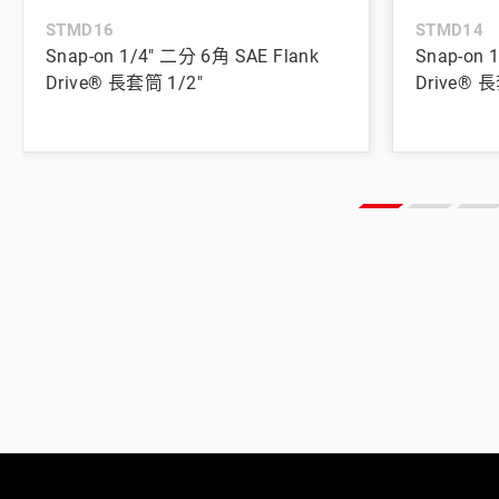
STMD16
STMD14
Snap-on 1/4" 二分 6角 SAE Flank
Snap-on 
Drive® 長套筒 1/2"
Drive® 長