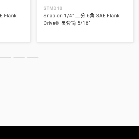
STMD10
E Flank
Snap-on 1/4" 二分 6角 SAE Flank
Drive® 長套筒 5/16"