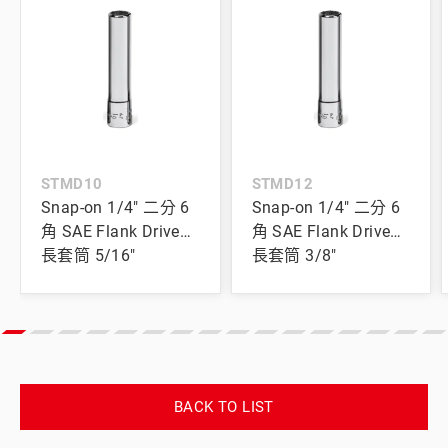
STMD10
STMD12
Snap-on 1/4" 二分 6
Snap-on 1/4" 二分 6
角 SAE Flank Drive®
角 SAE Flank Drive®
長套筒 5/16"
長套筒 3/8"
BACK TO LIST