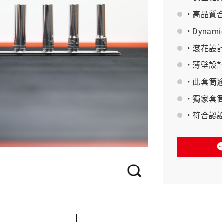
• 高品質
BAHCO 瑞典魚牌
• Dyn
• 滾花
• 薄壁
• 此套
• 獨家
• 符合認證 