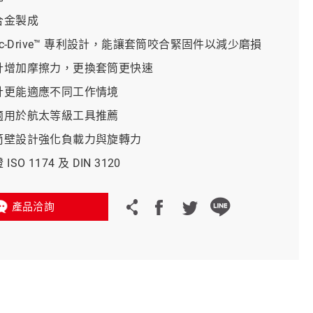
合金製成
義大利 Bike-Lift
amic-Drive™ 專利設計，能讓套筒咬合緊固件以減少磨損
設計增加摩擦力，更換套筒更快速
設計更能適應不同工作情境
筒適用於航太等級工具推薦
套筒壁設計強化負載力與旋轉力
ISO 1174 及 DIN 3120
產品洽詢