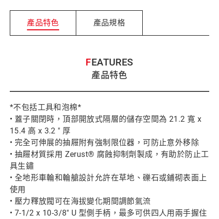
產品特色
產品規格
FEATURES
產品特色
*不包括工具和泡棉*
• 蓋子關閉時，頂部開放式隔層的儲存空間為 21.2 寬 x
15.4 高 x 3.2 " 厚
• 完全可伸展的抽屜附有強制限位器，可防止意外移除
• 抽屜材質採用 Zerust® 腐蝕抑制劑製成，有助於防止工
具生鏽
• 全地形車輪和輪艙設計允許在草地、礫石或鋪砌表面上
使用
• 壓力釋放閥可在海拔變化期間調節氣流
• 7-1/2 x 10-3/8" U 型側手柄，最多可供四人用兩手握住