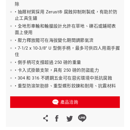
除
• 抽屜材質採用 Zerust® 腐蝕抑制劑製成，有助於防
止工具生鏽
• 全地形車輪和輪艙設計允許在草地、礫石或鋪砌表
面上使用
• 壓力釋放閥可在海拔變化期間調節氣流
• 7-1/2 x 10-3/8" U 型側手柄，最多可供四人用兩手握
住
• 側手柄可支撐超過 250 磅的重量
• 卡入式掛鎖支架，具有 250 磅的防盜能力
• 304 和 316 不銹鋼五金可在惡劣環境中抵抗腐蝕
• 重型防滾架肋排、重型蝶形鉸鍊和耐用、抗震材料
產品洽詢