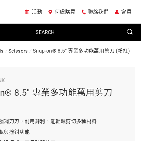
活動
何處購買
聯絡我們
會員
Snap-on® 8.5" 專業多功能萬用剪刀 (粉紅)
ls
Scissors
電動工具
NK
系統櫃
-on® 8.5" 專業多功能萬用剪刀
車廠專用工具
鏽鋼刀刃，耐用鋒利，能輕鬆剪切多種材料
瓶與撥鉗功能
美國JohnBean設備