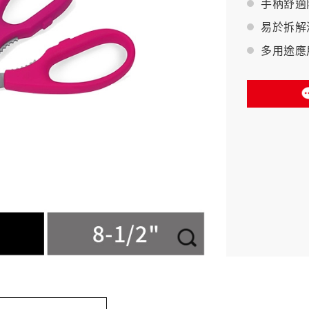
手柄舒適
易於拆解
BAHCO 瑞典魚牌
多用途應