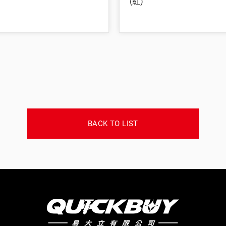
(紅)
BACK TO LIST