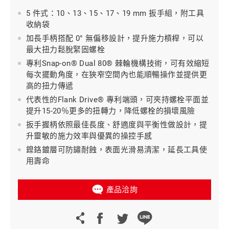
5 件式：10、13、15、17、19 mm 扳手組，附工具
收納袋
加長手柄搭配 0° 無偏移設計，提升施力槓桿，可以
最大扭力鬆脫緊固螺栓
專利Snap-on® Dual 80® 棘輪機構技術，可有效縮短
每次擺動角度，在狹窄空間內也能順暢操作並提供更
高的扭力傳遞
代表性的Flank Drive® 專利端頭，可夾持螺栓平面並
提升15-20％更多的扭轉力，降低螺栓的損壞風險
扳手握柄依照最佳長度、舒適度與平衡性做設計，提
升靈敏的施力效率與優異的操控手感
鎳鉻鍍層可防鏽耐蝕，表面光滑易清潔，延長工具使
用壽命
產品洽詢