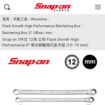
首頁
手動工具
Wrenches
Flank Drive® High-Performance Ratcheting Box
Ratcheting Box, 0° Offset, mm
Snap-on 5件式 12角 公制 Flank Drive® High-
Performance 0º 單向棘輪梅花扳手組 (10–19 mm)