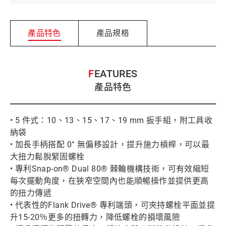
產品特色
產品規格
FEATURES
產品特色
• 5 件式：10、13、15、17、19 mm 扳手組，附工具收
納袋
• 加長手柄搭配 0° 無偏移設計，提升施力槓桿，可以最
大扭力鬆脫緊固螺栓
• 專利Snap-on® Dual 80® 棘輪機構技術，可有效縮短
每次擺動角度，在狹窄空間內也能順暢操作並提供更高
的扭力傳遞
• 代表性的Flank Drive® 專利端頭，可夾持螺栓平面並提
升15-20％更多的扭轉力，降低螺栓的損壞風險