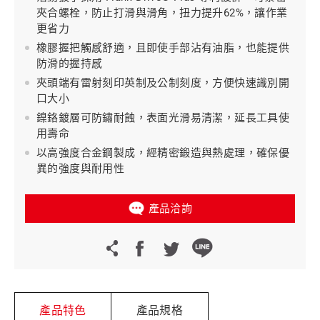
夾合螺栓，防止打滑與滑角，扭力提升62%，讓作業
更省力
橡膠握把觸感舒適，且即使手部沾有油脂，也能提供
防滑的握持感
夾頭端有雷射刻印英制及公制刻度，方便快速識別開
口大小
鎳鉻鍍層可防鏽耐蝕，表面光滑易清潔，延長工具使
用壽命
以高強度合金鋼製成，經精密鍛造與熱處理，確保優
異的強度與耐用性
產品洽詢
產品特色
產品規格