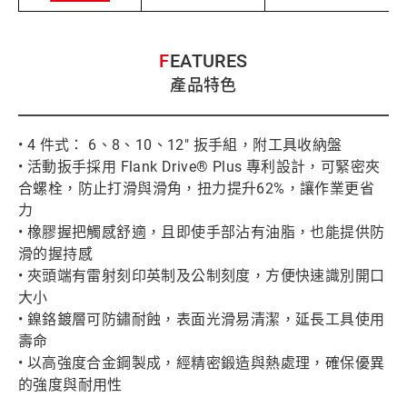
FEATURES
產品特色
• 4 件式： 6、8、10、12" 扳手組，附工具收納盤
• 活動扳手採用 Flank Drive® Plus 專利設計，可緊密夾
合螺栓，防止打滑與滑角，扭力提升62%，讓作業更省
力
• 橡膠握把觸感舒適，且即使手部沾有油脂，也能提供防
滑的握持感
• 夾頭端有雷射刻印英制及公制刻度，方便快速識別開口
大小
• 鎳鉻鍍層可防鏽耐蝕，表面光滑易清潔，延長工具使用
壽命
• 以高強度合金鋼製成，經精密鍛造與熱處理，確保優異
的強度與耐用性