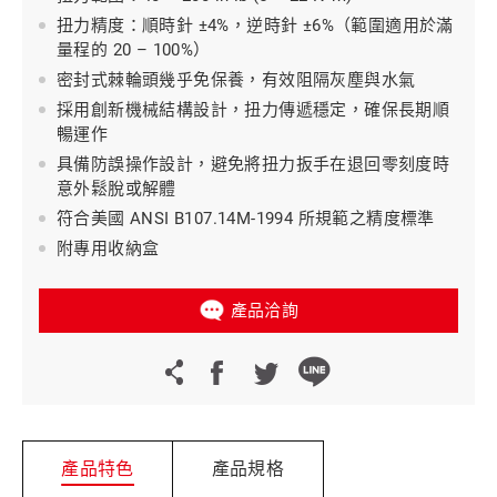
扭力精度：順時針 ±4%，逆時針 ±6%（範圍適用於滿
量程的 20 – 100%）
密封式棘輪頭幾乎免保養，有效阻隔灰塵與水氣
採用創新機械結構設計，扭力傳遞穩定，確保長期順
暢運作
具備防誤操作設計，避免將扭力扳手在退回零刻度時
意外鬆脫或解體
符合美國 ANSI B107.14M-1994 所規範之精度標準
附專用收納盒
產品洽詢
產品特色
產品規格