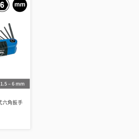
折疊式六角扳手