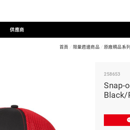
供應商
首頁
限量週邊商品
原廠精品系
手動工具
258653
科技商店
Snap
Black
工業
工業半導體