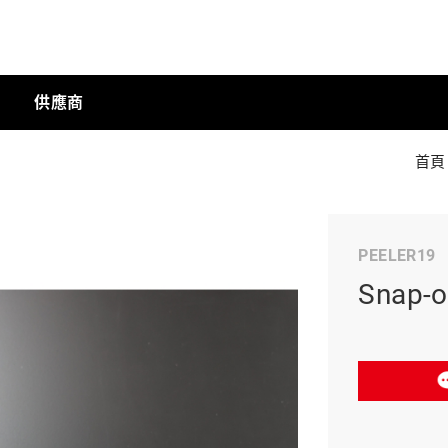
供應商
首頁
手動工具
PEELER19
科技商店
Snap
工業
工業半導體