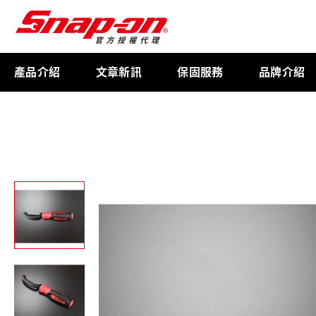
產品介紹
文章新訊
保固服務
品牌介紹
工具存放
扭力扳手
限量週邊商品
航太專用工具