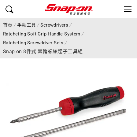
首頁
手動工具
Screwdrivers
Ratcheting Soft Grip Handle System
Ratcheting Screwdriver Sets
Snap-on 8件式 棘輪螺絲起子工具組