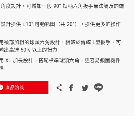
彎軸角度設計，可增加一般 90° 短柄六角扳手無法觸及的螺
義大利 Bike-Lift
弧度設計提供 ±10° 可動範圍（共 20°），提供更多的操作
用頸部加粗的球頭六角設計，相較於傳統 L型扳手，可
輸出高達 50% 以上的扭力
用 XL 加長設計，搭配標準球頭六角，更容易鎖固機件
栓
產品洽詢