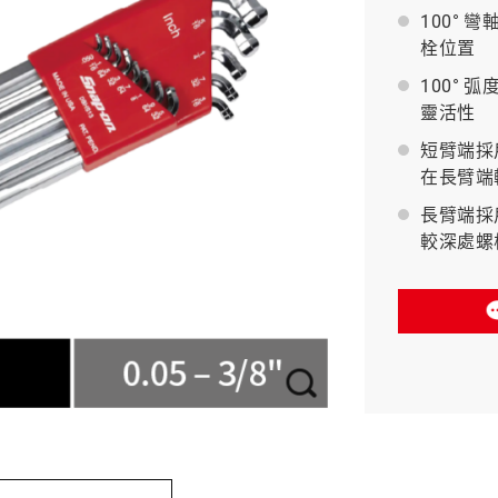
100° 
栓位置
BAHCO 瑞典魚牌
100° 
靈活性
短臂端採
在長臂端
長臂端採
較深處螺