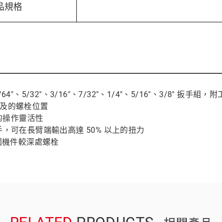
品規格
"、9/64"、5/32"、3/16"、7/32"、1/4"、5/16"、3/8" 扳手
法觸及的螺栓位置
多的操作靈活性
，可在長臂端輸出高達 50% 以上的扭力
鎖固機件較深處螺栓