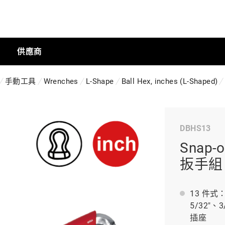
供應商
手動工具
Wrenches
L-Shape
Ball Hex, inches (L-Shaped)
手動工具
DBHS13
科技商店
Snap
扳手組 (
工業
13 件式：0
5/32"、
工業半導體
插座