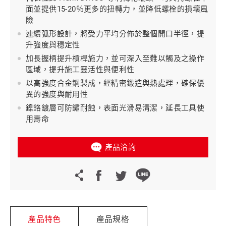
面並提供15-20％更多的扭轉力，並降低螺栓的損壞風
險
連續弧形設計，將受力平均分佈於整個開口半徑，提
升強度與穩定性
加長握柄提升槓桿施力，並可深入至難以觸及之操作
區域，提升施工靈活性與便利性
以高強度合金鋼製成，經精密鍛造與熱處理，確保優
異的強度與耐用性
鎳鉻鍍層可防鏽耐蝕，表面光滑易清潔，延長工具使
用壽命
產品洽詢
產品特色
產品規格