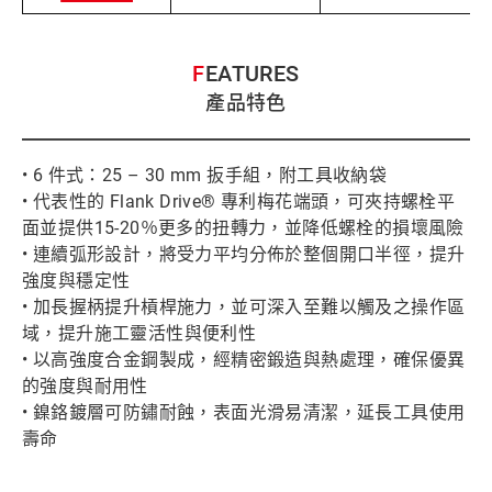
FEATURES
產品特色
• 6 件式：25 – 30 mm 扳手組，附工具收納袋
• 代表性的 Flank Drive® 專利梅花端頭，可夾持螺栓平
面並提供15-20％更多的扭轉力，並降低螺栓的損壞風險
• 連續弧形設計，將受力平均分佈於整個開口半徑，提升
強度與穩定性
• 加長握柄提升槓桿施力，並可深入至難以觸及之操作區
域，提升施工靈活性與便利性
• 以高強度合金鋼製成，經精密鍛造與熱處理，確保優異
的強度與耐用性
• 鎳鉻鍍層可防鏽耐蝕，表面光滑易清潔，延長工具使用
壽命