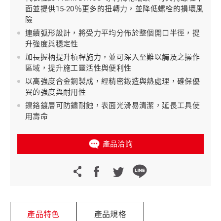
面並提供15-20％更多的扭轉力，並降低螺栓的損壞風
險
連續弧形設計，將受力平均分佈於整個開口半徑，提
升強度與穩定性
加長握柄提升槓桿施力，並可深入至難以觸及之操作
區域，提升施工靈活性與便利性
以高強度合金鋼製成，經精密鍛造與熱處理，確保優
異的強度與耐用性
鎳鉻鍍層可防鏽耐蝕，表面光滑易清潔，延長工具使
用壽命
產品洽詢
產品特色
產品規格