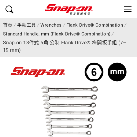
首頁
手動工具
Wrenches
Flank Drive® Combination
Standard Handle, mm (Flank Drive® Combination)
Snap-on 13件式 6角 公制 Flank Drive® 梅開扳手組 (7–
19 mm)