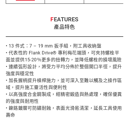
FEATURES
產品特色
• 13 件式：7 – 19 mm 扳手組，附工具收納盤
• 代表性的 Flank Drive® 專利梅花端頭，可夾持螺栓平
面並提供15-20％更多的扭轉力，並降低螺栓的損壞風險
• 連續弧形設計，將受力平均分佈於整個開口半徑，提升
強度與穩定性
• 加長握柄提升槓桿施力，並可深入至難以觸及之操作區
域，提升施工靈活性與便利性
• 以高強度合金鋼製成，經精密鍛造與熱處理，確保優異
的強度與耐用性
• 鎳鉻鍍層可防鏽耐蝕，表面光滑易清潔，延長工具使用
壽命