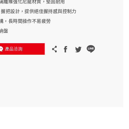
璃纖維強化尼龍材質，堅固耐用
nct® 握把設計，提供絕佳握持感與控制力
義大利 Bike-Lift
構，長時間操作不易疲勞
納盤
產品洽詢