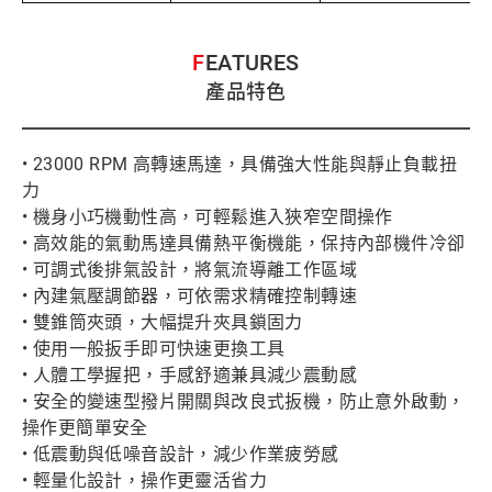
FEATURES
產品特色
• 23000 RPM 高轉速馬達，具備強大性能與靜止負載扭
力
• 機身小巧機動性高，可輕鬆進入狹窄空間操作
• 高效能的氣動馬達具備熱平衡機能，保持內部機件冷卻
• 可調式後排氣設計，將氣流導離工作區域
• 內建氣壓調節器，可依需求精確控制轉速
• 雙錐筒夾頭，大幅提升夾具鎖固力
• 使用一般扳手即可快速更換工具
• 人體工學握把，手感舒適兼具減少震動感
• 安全的變速型撥片開關與改良式扳機，防止意外啟動，
操作更簡單安全
• 低震動與低噪音設計，減少作業疲勞感
• 輕量化設計，操作更靈活省力