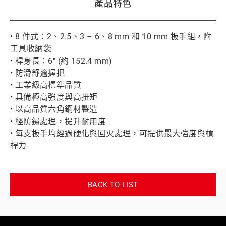
產品特色
• 8 件式：2、2.5、3 – 6、8 mm 和 10 mm 扳手組，附
工具收納袋
• 桿身長：6" (約 152.4 mm)
• 防滑舒適握把
• 工業級高標準品質
• 具備極高強度與高扭矩
• 以高品質六角鋼材製造
• 經防鏽處理，提升耐用度
• 每支扳手均經過硬化與回火處理，可提供最大強度與槓
桿力
BACK TO LIST