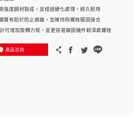
高強度鋼材製成，並經過硬化處理，經久耐用
義大利 Bike-Lift
鍍層有助於防止崩齒，並維持與螺栓穩固接合
長設計可增加旋轉力矩，並更容易鎖固機件較深處螺栓
產品洽詢