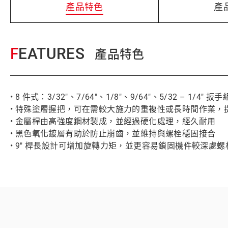
產品特色
產
FEATURES
產品特色
• 8 件式：3/32"、7/64"、1/8"、9/64"、5/32 – 1/4" 扳手
• 特殊塗層握把，可在需較大施力的重複性或長時間作業，
• 金屬桿由高強度鋼材製成，並經過硬化處理，經久耐用
• 黑色氧化鍍層有助於防止崩齒，並維持與螺栓穩固接合
• 9" 桿長設計可增加旋轉力矩，並更容易鎖固機件較深處螺