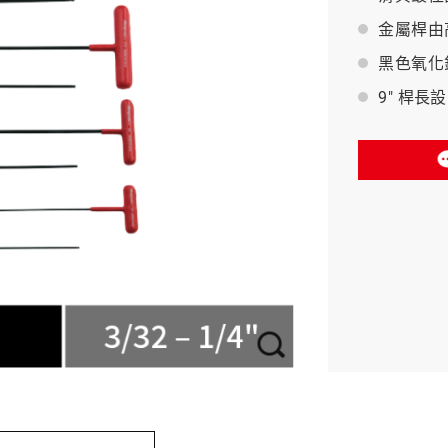
金屬桿由
BAHCO 瑞典魚牌
黑色氧化
9" 桿