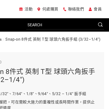
活動
何處購買
聯絡我們
會員
Snap-on 8件式 英制 T型 球頭六角扳手組 (3/32–1/4")
s
電動工具
0
系統櫃
-on 8件式 英制 T型 球頭六角扳手
2–1/4")
車廠專用工具
32"、7/64"、1/8"、9/64"、5/32 – 1/4" 扳手組
握把，可在需較大施力的重複性或長時間作業，提供止
美國JohnBean設備
舒適度