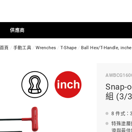
供應商
首頁
手動工具
Wrenches
T-Shape
Ball Hex/T-Handle, inche
手動工具
AWBCG160
科技商店
Snap
組 (3/3
工業
8 件式：3/
特殊塗層
工業半導體
滑與最佳