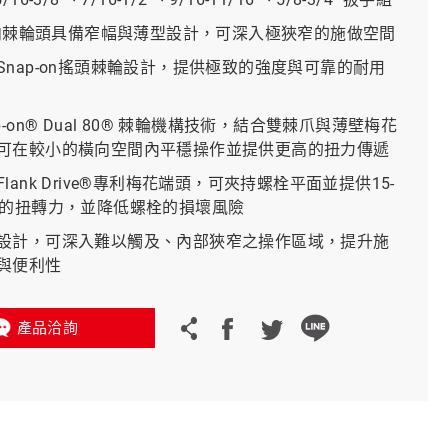
 轉向棘輪頭具備窄幅與薄型設計，可深入極狹窄的施做空間
義大利 Bike-Lift
Snap-on搖頭棘輪設計，提供極致的強度與可靠的耐用
p-on® Dual 80® 棘輪機構技術，結合雙棘爪與薄壁梅花
可在較小的橫向空間內平穩操作並提供更高的扭力傳遞
lank Drive®專利梅花端頭，可夾持螺栓平面並提供15-
多的扭轉力，並降低螺栓的損壞風險
設計，可深入難以觸及、內部狹窄之操作區域，提升施
與便利性
產品洽詢