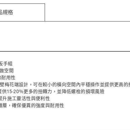
品規格
" 扳手組
施做空間
的耐用性
合雙棘爪與薄壁梅花端設計，可在較小的橫向空間內平穩操作並提供更高
面並提供15-20％更多的扭轉力，並降低螺栓的損壞風險
提升施工靈活性與便利性
鍍層，確保優異的強度與耐用性