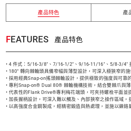
產品特色
產
FEATURES
產品特色
• 4 件式：5/16-3/8"、7/16-1/2"、9/16-11/16"、5/8-3/4
• 180° 轉向棘輪頭具備窄幅與薄型設計，可深入極狹窄的
• 採用經典Snap-on搖頭棘輪設計，提供極致的強度與可靠
• 專利Snap-on® Dual 80® 棘輪機構技術，結
• 代表性的Flank Drive®專利梅花端頭，可夾持螺栓平
• 加長握柄設計，可深入難以觸及、內部狹窄之操作區域，
• 以高強度合金鋼製成，經精密鍛造與熱處理，並施以鎳鉻