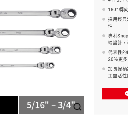
180°
BAHCO 瑞典魚牌
採用經典
性
專利Sna
端設計，
代表性的F
20％更
加長握柄
工靈活性