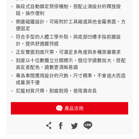
無段式自動鎖定煞停機制，搭配止滑設計的釋放按
鈕，操作便利
側邊磁鐵設計，可吸附於工具箱或其他金屬表面，方
便固定
符合手型的人體工學外殼，與底部凹槽手指抓握設
計，提供舒適握持感
正反雙面刻度尺帶，可滿足多角度與多種測量需求
刻度以十位數獨立分開標示，個位字讀數加大，搭配
高反差配色，讀數更清晰易讀
專為車間應用設計的尺鉤，尺寸精準，不會過大而造
成量測干擾
尼龍材質尺帶，耐磨耐用，使用壽命長
產品洽詢