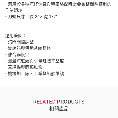
• 適用於各種汽修保養與精密裝配時需要嚴格間隙控制的
作業環境
• 刀規尺寸：長 3" × 寬 1/2"
適用範圍：
• 汽門間隙調整
• 變速箱與傳動系統翻修
• 離合器設定
• 測量汽缸頭與引擎缸體平整度
• 草坪機與園藝維修
• 機械加工廠、工業與船舶維護
RELATED
PRODUCTS
相關產品