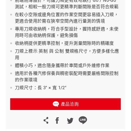
前端削薄設計，可讓刀規更有效地執行 Go / No-Go
測試，相較一般刀規可更精準判斷間隙是否符合規範
在較小空隙或邊角位置的作業空間更容易插入刀規，
更適合使用於需在狹窄空間內進行量測的情境
專用刀規收納柄，符合手型設計，握持感舒適，未使
用時可由收納柄保護，避免損傷
收納柄提供更精準控制，提升測量間隙時的精確度
刀規上標示 英制 與 公制 雙規格尺寸，方便多樣化應
用
體積小巧，適合隨身攜帶於車間或戶外維修作業
適用於各種汽修保養與精密裝配時需要嚴格間隙控制
的作業環境
刀規尺寸：長 3" × 寬 1/2"
產品洽詢