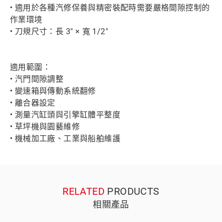
• 適用於各種汽修保養與精密裝配時需要嚴格間隙控制的
作業環境
• 刀規尺寸：長 3" × 寬 1/2"
適用範圍：
• 汽門間隙調整
• 變速箱與傳動系統翻修
• 離合器設定
• 測量汽缸頭與引擎缸體平整度
• 草坪機與園藝維修
• 機械加工廠、工業與船舶維護
RELATED
PRODUCTS
相關產品