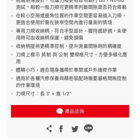
前端削薄設計，可讓刀規更有效地執行 Go / No-Go
測試，相較一般刀規可更精準判斷間隙是否符合規範
在較小空隙或邊角位置的作業空間更容易插入刀規，
更適合使用於需在狹窄空間內進行量測的情境
專用刀規收納柄，符合手型設計，握持感舒適，未使
用時可由收納柄保護，避免損傷
收納柄提供更精準控制，提升測量間隙時的精確度
刀規上標示 英制 與 公制 雙規格尺寸，方便多樣化應
用
體積小巧，適合隨身攜帶於車間或戶外維修作業
適用於各種汽修保養與精密裝配時需要嚴格間隙控制
的作業環境
刀規尺寸：長 3" × 寬 1/2"
產品洽詢