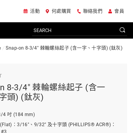
活動
何處購買
聯絡我們
會員
Snap-on 8-3/4" 棘輪螺絲起子 (含一字、十字頭) (鈦灰)
e
電動工具
T
系統櫃
on 8-3/4" 棘輪螺絲起子 (含一
頭) (鈦灰)
車廠專用工具
4 吋 (184 mm)
Flat)：3/16"、9/32" 及十字頭 (PHILLIPS® ACR®)：
美國JohnBean設備
#3