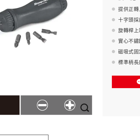
提供正轉
BAHCO 瑞典魚牌
十字頭採
旋轉桿上
實心不鏽
磁吸式固
標準柄長