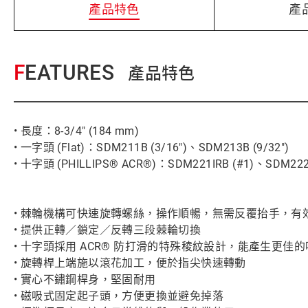
產品特色
產
FEATURES
產品特色
• 長度：8-3/4" (184 mm)
• 一字頭 (Flat)：SDM211B (3/16")、SDM213B (9/32")
• 十字頭 (PHILLIPS® ACR®)：SDM221IRB (#1)、SDM222I
• 棘輪機構可快速旋轉螺絲，操作順暢，無需反覆抬手，有
• 提供正轉／鎖定／反轉三段棘輪切換
• 十字頭採用 ACR® 防打滑的特殊稜紋設計，能產生更
• 旋轉桿上端施以滾花加工，便於指尖快速轉動
• 實心不鏽鋼桿身，堅固耐用
• 磁吸式固定起子頭，方便更換並避免掉落