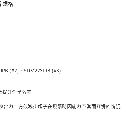
品規格
RB (#2)、SDM223IRB (#3)
效提升作業效率
佳的咬合力，有效減少起子在鎖緊時因施力不當而打滑的情況