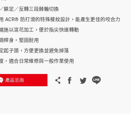
／鎖定／反轉三段棘輪切換
義大利 Bike-Lift
用 ACR® 防打滑的特殊稜紋設計，能產生更佳的咬合力
端施以滾花加工，便於指尖快速轉動
鋼桿身，堅固耐用
定起子頭，方便更換並避免掉落
度，適合日常維修與一般作業使用
產品洽詢