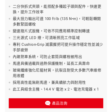
二分快拆式夾頭，能搭配多種起子頭與配件，快速更
換，提升工作效率
最大扭力輸出可達 100 ft-lb (135 N•m)，可輕鬆轉開
多數緊固螺栓
變速撥片式扳機，可依不同應用精準控制轉速
三光源式 LED 燈，可清晰照亮工作區域
專利 Cushion-Grip 減震握把可提升操作穩定性並減少
手部疲勞
內建煞車系統，可防止套筒與螺栓被甩出
馬達具備過載與過熱保護機制，延長工具壽命
玻璃纖維強化尼龍材質，抗裂且耐受大多數汽車維修
用液體
採用高性能無刷馬達，兼具續航力與耐用性
此工具組含主機、14.4 V 電池 x 2、電池充電器 x 1
產品洽詢