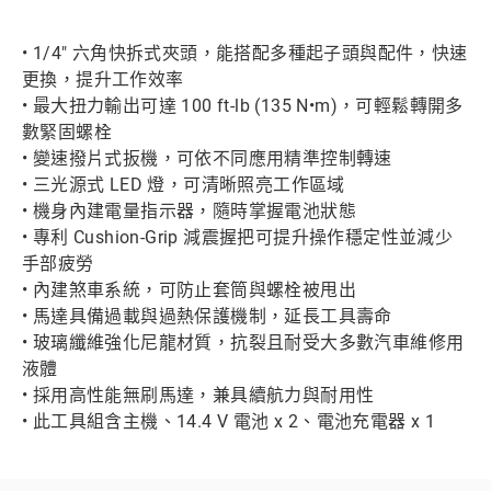
• 1/4" 六角快拆式夾頭，能搭配多種起子頭與配件，快速
更換，提升工作效率
• 最大扭力輸出可達 100 ft-lb (135 N•m)，可輕鬆轉開多
數緊固螺栓
• 變速撥片式扳機，可依不同應用精準控制轉速
• 三光源式 LED 燈，可清晰照亮工作區域
• 機身內建電量指示器，隨時掌握電池狀態
• 專利 Cushion-Grip 減震握把可提升操作穩定性並減少
手部疲勞
• 內建煞車系統，可防止套筒與螺栓被甩出
• 馬達具備過載與過熱保護機制，延長工具壽命
• 玻璃纖維強化尼龍材質，抗裂且耐受大多數汽車維修用
液體
• 採用高性能無刷馬達，兼具續航力與耐用性
• 此工具組含主機、14.4 V 電池 x 2、電池充電器 x 1