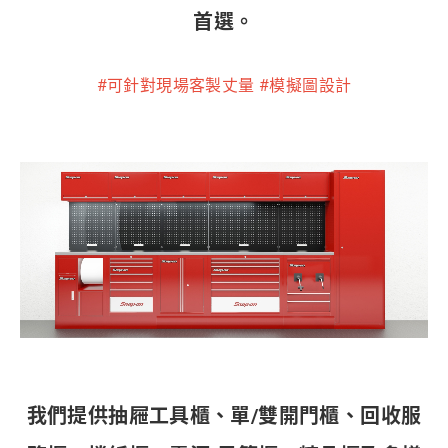
首選。
#可針對現場客製丈量 #模擬圖設計
我們提供抽屜工具櫃、單/雙開門櫃、回收服