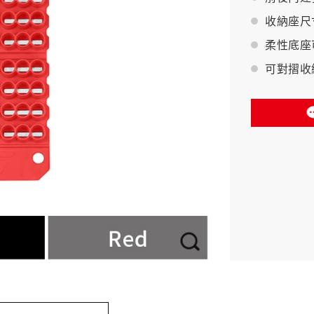
收納座尺
BAHCO 瑞典魚牌
柔性底座
可對摺收