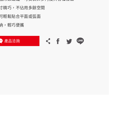
寸精巧，不佔用多餘空間
義大利 Bike-Lift
可輕鬆貼合平面或弧面
納，輕巧便攜
產品洽詢