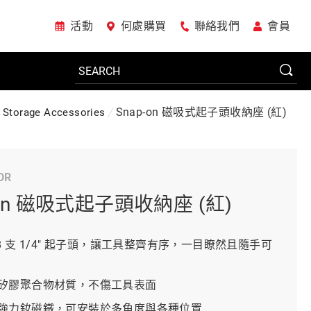
活動
何處購買
聯絡我們
會員
Snap-on 磁吸式起子頭收納座 (紅)
l Storage Accessories
電動工具
DR
系統櫃
-on 磁吸式起子頭收納座 (紅)
車廠專用工具
8 支 1/4" 起子頭，讓工具整齊有序，一目瞭然且隨手可
矽膠聚合物材質，不傷工具表面
美國JohnBean設備
強力釹磁鐵，可安裝於多角度與各種位置