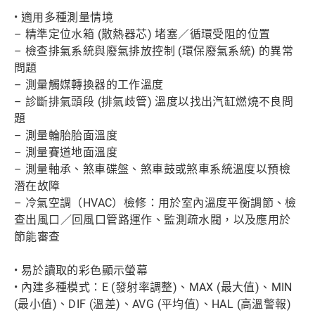
• 適用多種測量情境
– 精準定位水箱 (散熱器芯) 堵塞／循環受阻的位置
– 檢查排氣系統與廢氣排放控制 (環保廢氣系統) 的異常
問題
– 測量觸媒轉換器的工作溫度
– 診斷排氣頭段 (排氣歧管) 溫度以找出汽缸燃燒不良問
題
– 測量輪胎胎面溫度
– 測量賽道地面溫度
– 測量軸承、煞車碟盤、煞車鼓或煞車系統溫度以預檢
潛在故障
– 冷氣空調（HVAC）檢修：用於室內溫度平衡調節、檢
查出風口／回風口管路運作、監測疏水閥，以及應用於
節能審查
• 易於讀取的彩色顯示螢幕
• 內建多種模式：E (發射率調整)、MAX (最大值)、MIN
(最小值)、DIF (溫差)、AVG (平均值)、HAL (高溫警報)