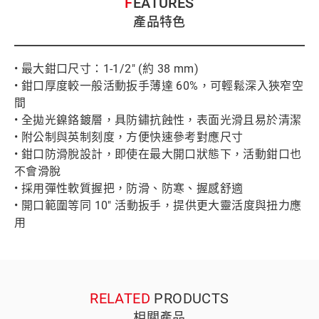
FEATURES
產品特色
• 最大鉗口尺寸：1-1/2" (約 38 mm)
• 鉗口厚度較一般活動扳手薄達 60%，可輕鬆深入狹窄空
間
• 全拋光鎳鉻鍍層，具防鏽抗蝕性，表面光滑且易於清潔
• 附公制與英制刻度，方便快速參考對應尺寸
• 鉗口防滑脫設計，即使在最大開口狀態下，活動鉗口也
不會滑脫
• 採用彈性軟質握把，防滑、防寒、握感舒適
• 開口範圍等同 10" 活動扳手，提供更大靈活度與扭力應
用
RELATED
PRODUCTS
相關產品