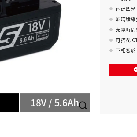
內建四顆
BAHCO 瑞典魚牌
玻璃纖維
充電時間約
可搭配 CT
不相容於 7