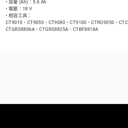
• 容量 (Ah)：5.6 Ah
• 電壓：18 V
• 相容工具：
CT9010、CT9050、CT9080、CT9100、CTRG9050、CTC
CTGRS8806A、CTGRS8825A、CTBF8818A