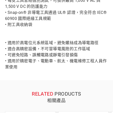
• 每支工具皆經個別測試，可提供最高 1,000 V AC 與
1,500 V DC 的防護能力
• Snap-on® 非導電工具通過 UL® 認證，完全符合 IEC®
60900 國際絕緣工具規範
• 附工具收納袋
• 適用於高電位元系統區域，避免螺絲成為導電路徑
• 適合高精密設備，不可冒導電風險的工作區域
• 可避免短路、誤觸電路或靜電引發損傷
• 適用於精密電子、電動車、航太、機電維修工程人員作
業使用
RELATED
PRODUCTS
相關產品