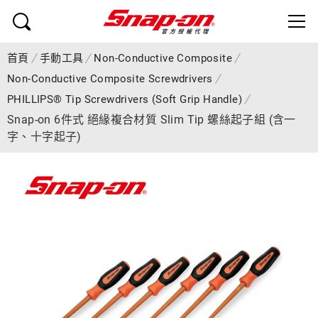
首頁
手動工具
Non-Conductive Composite
Non-Conductive Composite Screwdrivers
PHILLIPS® Tip Screwdrivers (Soft Grip Handle)
Snap-on 6件式 絕緣複合材質 Slim Tip 螺絲起子組 (含一
字、十字起子)