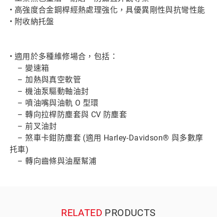
• 高強度合金鋼桿經熱處理強化，具優異剛性與抗彎性能
• 附收納托盤
• 適用於多種維修場合，包括：
– 變速箱
– 加熱與真空軟管
– 機油泵驅動軸油封
– 噴油嘴與油軌 O 型環
– 轉向拉桿防塵套與 CV 防塵套
– 前叉油封
– 煞車卡鉗防塵套 (適用 Harley-Davidson® 與多數摩
托車)
– 轉向齒條與油壓幫浦
RELATED
PRODUCTS