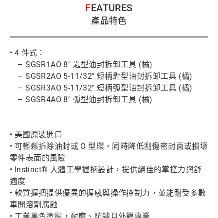
FEATURES
產品特色
• 4 件式：
– SGSR1AO 8" 匙型油封拆卸工具 (橘)
– SGSR2AO 5-11/32" 短柄匙型油封拆卸工具 (橘)
– SGSR3AO 5-11/32" 短柄弧型油封拆卸工具 (橘)
– SGSR4AO 8" 弧型油封拆卸工具 (橘)
• 美國原裝進口
• 可輕鬆拆除油封或 O 型環，同時降低刮傷密封面或損壞
零件表面的風險
• Instinct® 人體工學握柄設計，提供絕佳的掌控力與舒
適度
• 軟質握把提供優異的握感與操作控制力，並能耐受多數
車間溶劑腐蝕
• 工業黑色塗層，耐磨、防鏽且外觀專業