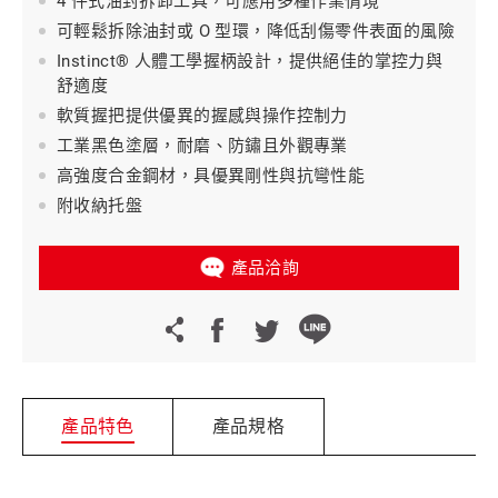
4 件式油封拆卸工具，可應用多種作業情境
可輕鬆拆除油封或 O 型環，降低刮傷零件表面的風險
Instinct® 人體工學握柄設計，提供絕佳的掌控力與
舒適度
軟質握把提供優異的握感與操作控制力
工業黑色塗層，耐磨、防鏽且外觀專業
高強度合金鋼材，具優異剛性與抗彎性能
附收納托盤
產品洽詢
產品特色
產品規格