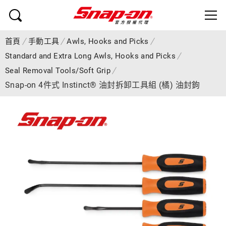
首頁
手動工具
Awls, Hooks and Picks
Standard and Extra Long Awls, Hooks and Picks
Seal Removal Tools/Soft Grip
Snap-on 4件式 Instinct® 油封拆卸工具組 (橘) 油封鉤