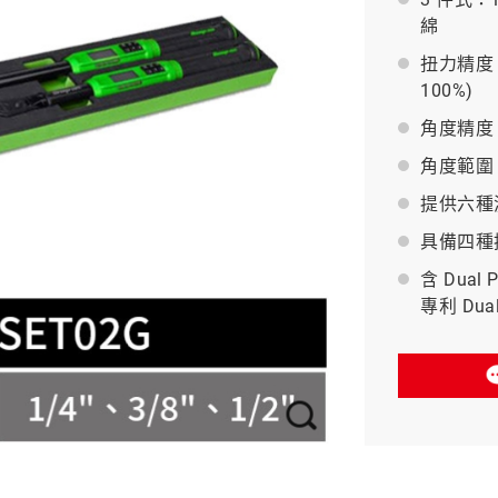
綿
BAHCO 瑞典魚牌
扭力精度：
100%)
角度精度：±
角度範圍：0
提供六種測量
具備四種
含 Dual 
專利 Dua