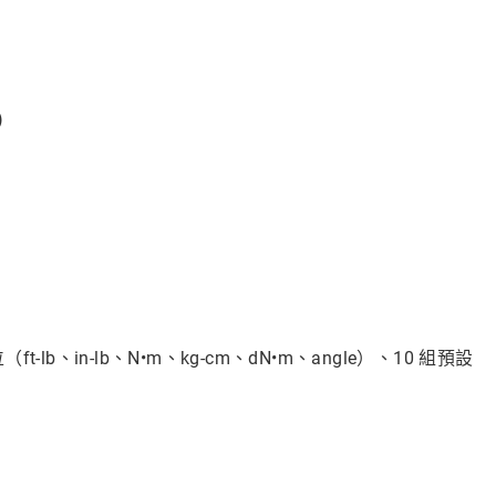
)
b、in-lb、N•m、kg-cm、dN•m、angle）、10 組預設