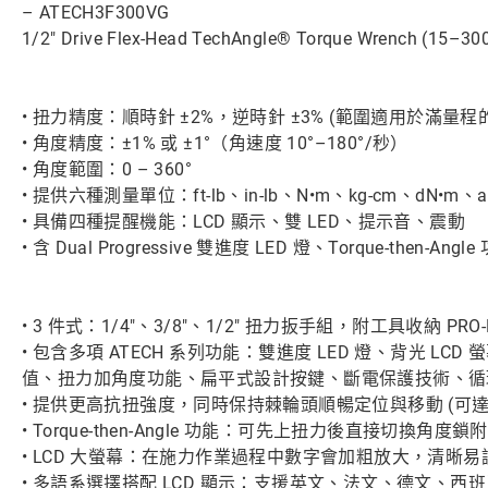
– ATECH3F300VG
1/2" Drive Flex-Head TechAngle® Torque Wrench (15–300 
• 扭力精度：順時針 ±2%，逆時針 ±3% (範圍適用於滿量程的 2
• 角度精度：±1% 或 ±1°（角速度 10°–180°/秒）
• 角度範圍：0 – 360°
• 提供六種測量單位：ft-lb、in-lb、N•m、kg-cm、dN•m、an
• 具備四種提醒機能：LCD 顯示、雙 LED、提示音、震動
• 含 Dual Progressive 雙進度 LED 燈、Torque-the
• 3 件式：1/4"、3/8"、1/2" 扭力扳手組，附工具收納 PRO-
• 包含多項 ATECH 系列功能：雙進度 LED 燈、背光 LCD 
值、扭力加角度功能、扁平式設計按鍵、斷電保護技術、循
• 提供更高抗扭強度，同時保持棘輪頭順暢定位與移動 (可達 1
• Torque-then-Angle 功能：可先上扭力後直接切換
• LCD 大螢幕：在施力作業過程中數字會加粗放大，清晰易
• 多語系選擇搭配 LCD 顯示：支援英文、法文、德文、西