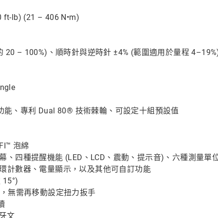
ft-lb) (21 – 406 N•m)
0 – 100%)、順時針與逆時針 ±4% (範圍適用於量程 4–19%
gle
n-Angle 功能、專利 Dual 80® 技術棘輪、可設定十組預設值
FI™ 泡綿
螢幕、四種提醒機能 (LED、LCD、震動、提示音)、六種測量單位（ft-l
環計數器、電量顯示，以及其他可自訂功能
5°)
角度鎖附，無需再移動設定扭力扳手
讀
班牙文