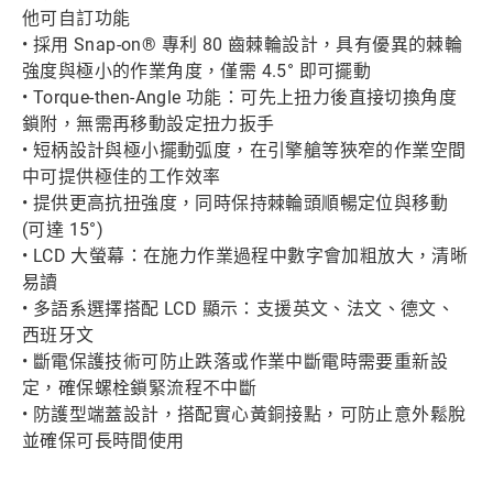
他可自訂功能
• 採用 Snap-on® 專利 80 齒棘輪設計，具有優異的棘輪
強度與極小的作業角度，僅需 4.5° 即可擺動
• Torque-then-Angle 功能：可先上扭力後直接切換角度
鎖附，無需再移動設定扭力扳手
• 短柄設計與極小擺動弧度，在引擎艙等狹窄的作業空間
中可提供極佳的工作效率
• 提供更高抗扭強度，同時保持棘輪頭順暢定位與移動
(可達 15°)
• LCD 大螢幕：在施力作業過程中數字會加粗放大，清晰
易讀
• 多語系選擇搭配 LCD 顯示：支援英文、法文、德文、
西班牙文
• 斷電保護技術可防止跌落或作業中斷電時需要重新設
定，確保螺栓鎖緊流程不中斷
• 防護型端蓋設計，搭配實心黃銅接點，可防止意外鬆脫
並確保可長時間使用