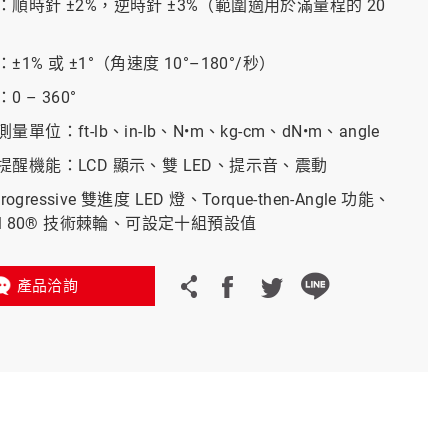
順時針 ±2%，逆時針 ±3%（範圍適用於滿量程的 20
）
義大利 Bike-Lift
1% 或 ±1°（角速度 10°–180°/秒）
 – 360°
單位：ft-lb、in-lb、N•m、kg-cm、dN•m、angle
提醒機能：LCD 顯示、雙 LED、提示音、震動
Progressive 雙進度 LED 燈、Torque-then-Angle 功能、
al 80® 技術棘輪、可設定十組預設值
產品洽詢