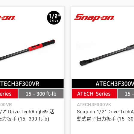
300VR
ATECH3F300VK
/2" Drive TechAngle® 活
Snap-on 1/2" Drive Tech
手 (15–300 ft-lb)
動式電子扭力扳手 (15–300 f