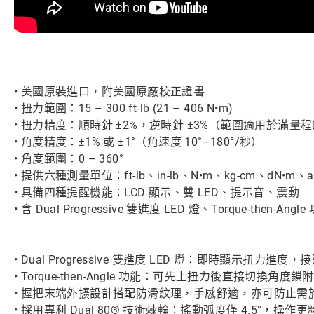
• 美國原裝進口，附美國原廠校正證書
• 扭力範圍：15 – 300 ft-lb (21 – 406 N•m)
• 扭力精度：順時針 ±2%，逆時針 ±3%（範圍適用於滿量程的 
• 角度精度：±1% 或 ±1°（角速度 10°–180°/秒）
• 角度範圍：0 – 360°
• 提供六種測量單位：ft-lb、in-lb、N•m、kg-cm、dN•m、an
• 具備四種提醒機能：LCD 顯示、雙 LED、提示音、震動
• 含 Dual Progressive 雙進度 LED 燈、Torque-the
• Dual Progressive 雙進度 LED 燈：即時顯示扭力進
• Torque-then-Angle 功能：可先上扭力後直接切換
• 握把末端外擴設計搭配防滑紋理，手感舒適，亦可防止需
• 採用專利 Dual 80® 技術棘輪：搖動弧度僅 4.5°，操作更