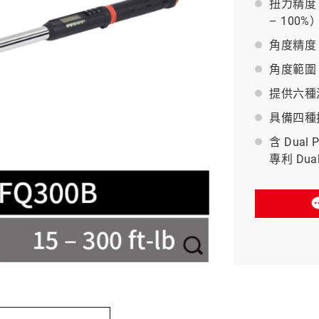
扭力精度：
– 100%
BAHCO 瑞典魚牌
角度精度：±
角度範圍：0
提供六種測量
具備四種
含 Dual 
專利 Du