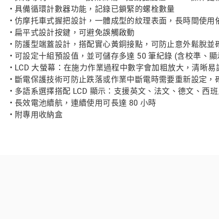
• 具備循環計數器功能，記錄已鎖緊的螺栓數量
• 仿摩托車式握把設計，一體成型的紋理表面，長時間使用
• 扁平式設計按鍵，可避免誤觸啟動
• 防護型端蓋設計，搭配實心黃銅接點，可防止意外鬆脫並
• 可設定十組預設值，並可儲存多達 50 筆紀錄 (含校準、
• LCD 大螢幕：在施力作業過程中數字會加粗放大，清晰易
• 斷電保護技術可防止跌落或作業中斷電時需要重新設定，
• 多語系選擇搭配 LCD 顯示：支援英文、法文、德文、西
• 長效電池續航，連續使用可長達 80 小時
• 附專用收納盒