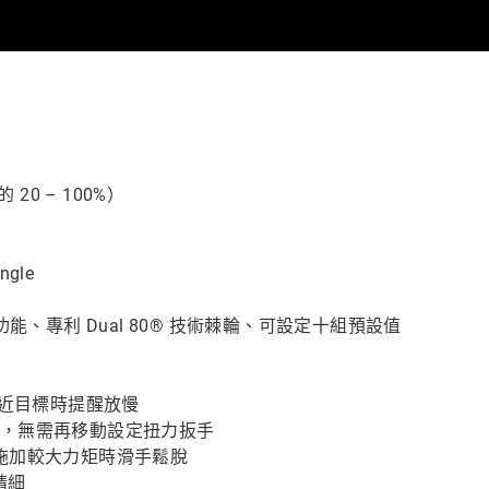
20 – 100%）
gle
n-Angle 功能、專利 Dual 80® 技術棘輪、可設定十組預設值
度，接近目標時提醒放慢
角度鎖附，無需再移動設定扭力扳手
施加較大力矩時滑手鬆脫
精細