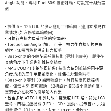
Angle 功能、專利 Dual 80® 技術棘輪、可設定十組預設
值
• 提供 5 – 125 ft-lb 的廣泛應用工作範圍，適用於常見作
業情境 (如汽修或車輪鎖固)
• 可執行高扭力負荷作業的接頭設計
• Torque-then-Angle 功能：可先上扭力後直接切換角度
鎖附，無需再移動設定扭力扳手
• Snap-on® 的多軸陀螺補償技術 (專利申請中)，即使在
其他角度下作業也能維持高精度
• MAG COMP (多軸陀螺補償) 技術會偵測並補償因接頭
角度造成的反作用距離變化，確保扭力測量精準
• Snap-on® 專利 80 齒棘輪設計，兼具強度與操控精
度，僅需 4.5° 即可擺動；短柄設計搭配極小擺動角度，
更適合於在狹窄的引擎艙內作業
• 包含多項 ATECH 系列功能：雙進度 LED 燈、背光 LCD
螢幕、四種提醒機能 (LED、LCD、震動、提示音)、六種
測量單位（ft-lb、in-lb、N•m、kg-cm、dN•m、