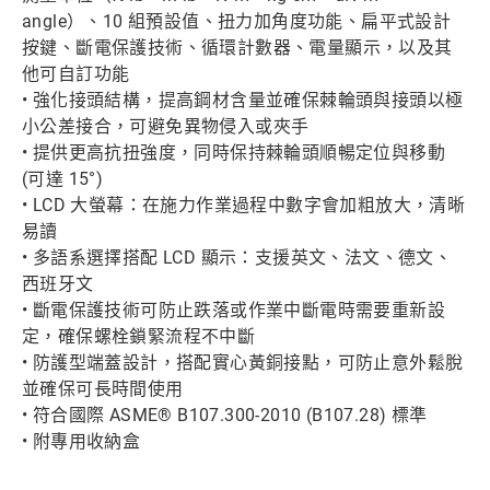
angle）、10 組預設值、扭力加角度功能、扁平式設計
按鍵、斷電保護技術、循環計數器、電量顯示，以及其
他可自訂功能
• 強化接頭結構，提高鋼材含量並確保棘輪頭與接頭以極
小公差接合，可避免異物侵入或夾手
• 提供更高抗扭強度，同時保持棘輪頭順暢定位與移動
(可達 15°)
• LCD 大螢幕：在施力作業過程中數字會加粗放大，清晰
易讀
• 多語系選擇搭配 LCD 顯示：支援英文、法文、德文、
西班牙文
• 斷電保護技術可防止跌落或作業中斷電時需要重新設
定，確保螺栓鎖緊流程不中斷
• 防護型端蓋設計，搭配實心黃銅接點，可防止意外鬆脫
並確保可長時間使用
• 符合國際 ASME® B107.300-2010 (B107.28) 標準
• 附專用收納盒