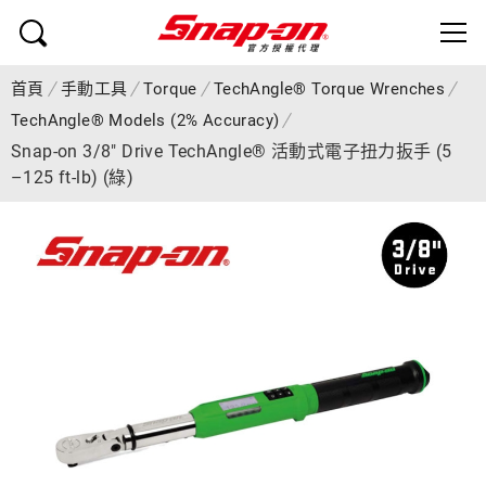
首頁
手動工具
Torque
TechAngle® Torque Wrenches
TechAngle® Models (2% Accuracy)
Snap-on 3/8" Drive TechAngle® 活動式電子扭力扳手 (5
–125 ft-lb) (綠)