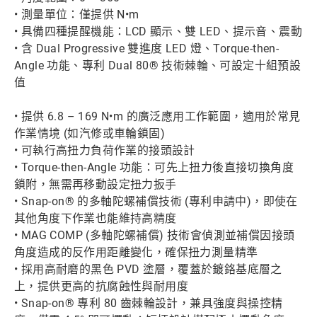
• 測量單位：僅提供 N•m
• 具備四種提醒機能：LCD 顯示、雙 LED、提示音、震動
• 含 Dual Progressive 雙進度 LED 燈、Torque-then-
Angle 功能、專利 Dual 80® 技術棘輪、可設定十組預設
值
• 提供 6.8 – 169 N•m 的廣泛應用工作範圍，適用於常見
作業情境 (如汽修或車輪鎖固)
• 可執行高扭力負荷作業的接頭設計
• Torque-then-Angle 功能：可先上扭力後直接切換角度
鎖附，無需再移動設定扭力扳手
• Snap-on® 的多軸陀螺補償技術 (專利申請中)，即使在
其他角度下作業也能維持高精度
• MAG COMP (多軸陀螺補償) 技術會偵測並補償因接頭
角度造成的反作用距離變化，確保扭力測量精準
• 採用高耐磨的黑色 PVD 塗層，覆蓋於鍍鉻基底層之
上，提供更高的抗腐蝕性與耐用度
• Snap-on® 專利 80 齒棘輪設計，兼具強度與操控精