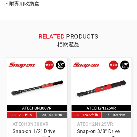
• 附專用收納盒
RELATED
PRODUCTS
相關產品
ATECH3N300VR
ATECH2N125VR
Snap-on 1/2" Drive
Snap-on 3/8" Drive