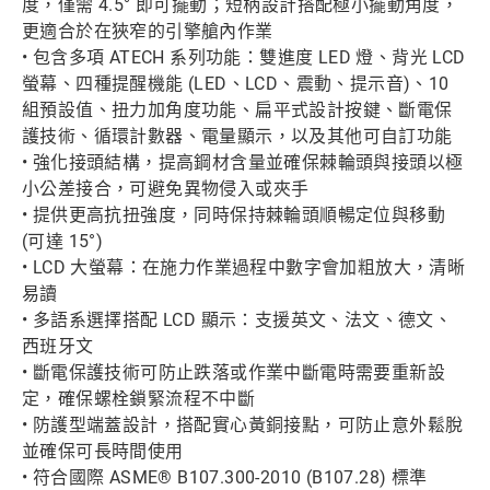
度，僅需 4.5° 即可擺動；短柄設計搭配極小擺動角度，
更適合於在狹窄的引擎艙內作業
• 包含多項 ATECH 系列功能：雙進度 LED 燈、背光 LCD
螢幕、四種提醒機能 (LED、LCD、震動、提示音)、10
組預設值、扭力加角度功能、扁平式設計按鍵、斷電保
護技術、循環計數器、電量顯示，以及其他可自訂功能
• 強化接頭結構，提高鋼材含量並確保棘輪頭與接頭以極
小公差接合，可避免異物侵入或夾手
• 提供更高抗扭強度，同時保持棘輪頭順暢定位與移動
(可達 15°)
• LCD 大螢幕：在施力作業過程中數字會加粗放大，清晰
易讀
• 多語系選擇搭配 LCD 顯示：支援英文、法文、德文、
西班牙文
• 斷電保護技術可防止跌落或作業中斷電時需要重新設
定，確保螺栓鎖緊流程不中斷
• 防護型端蓋設計，搭配實心黃銅接點，可防止意外鬆脫
並確保可長時間使用
• 符合國際 ASME® B107.300-2010 (B107.28) 標準