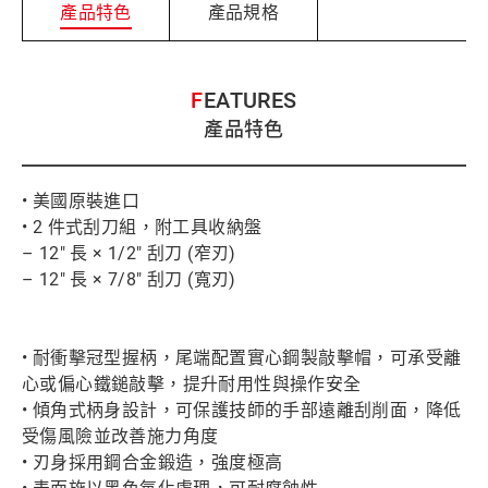
產品特色
產品規格
FEATURES
產品特色
• 美國原裝進口
• 2 件式刮刀組，附工具收納盤
– 12" 長 × 1/2" 刮刀 (窄刃)
– 12" 長 × 7/8" 刮刀 (寬刃)
• 耐衝擊冠型握柄，尾端配置實心鋼製敲擊帽，可承受離
心或偏心鐵鎚敲擊，提升耐用性與操作安全
• 傾角式柄身設計，可保護技師的手部遠離刮削面，降低
受傷風險並改善施力角度
• 刃身採用鋼合金鍛造，強度極高