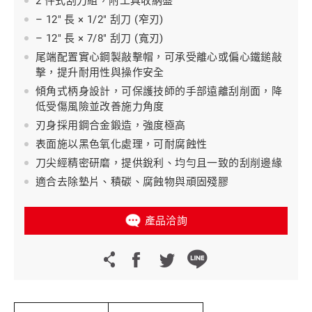
2 件式刮刀組，附工具收納盤
– 12" 長 × 1/2" 刮刀 (窄刃)
– 12" 長 × 7/8" 刮刀 (寬刃)
​​​​​​尾端配置實心鋼製敲擊帽，可承受離心或偏心鐵鎚敲
擊，提升耐用性與操作安全
傾角式柄身設計，可保護技師的手部遠離刮削面，降
低受傷風險並改善施力角度
刃身採用鋼合金鍛造，強度極高
表面施以黑色氧化處理，可耐腐蝕性
刀尖經精密研磨，提供銳利、均勻且一致的刮削邊緣
適合去除墊片、積碳、腐蝕物與頑固殘膠
產品洽詢