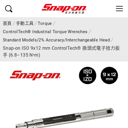
首頁
手動工具
Torque
ControlTech® Industrial Torque Wrenches
Standard Models/2% Accuracy/Interchangeable Head
Snap-on ISO 9x12 mm ControlTech® 換頭式電子扭力扳
手 (6.8–135 N•m)