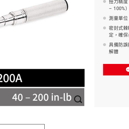
扭力精度：
– 100%
BAHCO 瑞典魚牌
測量單位：i
密封式棘
定，確保
具備防誤
解體