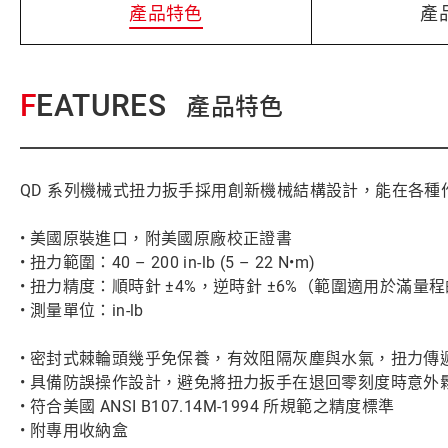
產品特色
產
FEATURES
產品特色
QD 系列機械式扭力扳手採用創新機械結構設計，能在各
• 美國原裝進口，附美國原廠校正證書
• 扭力範圍：40 – 200 in-lb (5 – 22 N•m)
• 扭力精度：順時針 ±4%，逆時針 ±6%（範圍適用於滿量程的 
• 測量單位：in-lb
• 密封式棘輪頭幾乎免保養，有效阻隔灰塵與水氣，扭力傳
• 具備防誤操作設計，避免將扭力扳手在退回零刻度時意外
• 符合美國 ANSI B107.14M-1994 所規範之精度標準
• 附專用收納盒