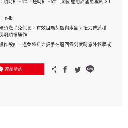
順時針 ±4%，逆時針 ±6%（範圍適用於滿量程的 20
）
義大利 Bike-Lift
n-lb
輪頭幾乎免保養，有效阻隔灰塵與水氣，扭力傳遞穩
長期順暢運作
操作設計，避免將扭力扳手在退回零刻度時意外鬆脫或
產品洽詢