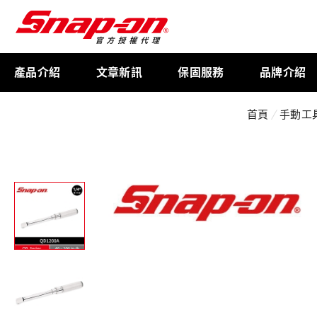
產品介紹
文章新訊
保固服務
品牌介紹
首頁
手動工
工具存放
扭力扳手
限量週邊商品
航太專用工具