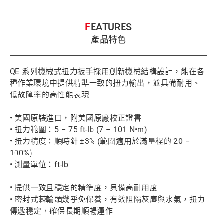
FEATURES
產品特色
QE 系列機械式扭力扳手採用創新機械結構設計，能在各
種作業環境中提供精準一致的扭力輸出，並具備耐用、
低故障率的高性能表現
• 美國原裝進口，附美國原廠校正證書
• 扭力範圍：5 – 75 ft-lb (7 – 101 N•m)
• 扭力精度：順時針 ±3% (範圍適用於滿量程的 20 –
100%)
• 測量單位：ft-lb
• 提供一致且穩定的精準度，具備高耐用度
• 密封式棘輪頭幾乎免保養，有效阻隔灰塵與水氣，扭力
傳遞穩定，確保長期順暢運作