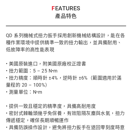
FEATURES
產品特色
QD 系列機械式扭力扳手採用創新機械結構設計，能在各
種作業環境中提供精準一致的扭力輸出，並具備耐用、
低故障率的高性能表現
• 美國原裝進口，附美國原廠校正證書
• 扭力範圍：5 – 25 N•m
• 扭力精度：順時針 ±4%，逆時針 ±6%（範圍適用於滿
量程的 20 – 100%）
• 測量單位：N•m
• 提供一致且穩定的精準度，具備高耐用度
• 密封式棘輪頭幾乎免保養，有效阻隔灰塵與水氣，扭力
傳遞穩定，確保長期順暢運作
• 具備防誤操作設計，避免將扭力扳手在退回零刻度時意