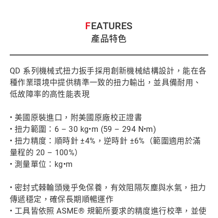
FEATURES
產品特色
QD 系列機械式扭力扳手採用創新機械結構設計，能在各
種作業環境中提供精準一致的扭力輸出，並具備耐用、
低故障率的高性能表現
• 美國原裝進口，附美國原廠校正證書
• 扭力範圍：6 – 30 kg•m (59 – 294 N•m)
• 扭力精度：順時針 ±4%，逆時針 ±6%（範圍適用於滿
量程的 20 – 100%）
• 測量單位：kg•m
• 密封式棘輪頭幾乎免保養，有效阻隔灰塵與水氣，扭力
傳遞穩定，確保長期順暢運作
• 工具皆依照 ASME® 規範所要求的精度進行校準，並使